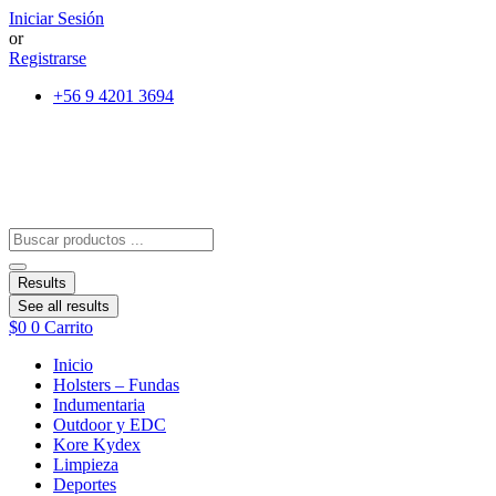
Ir
Iniciar Sesión
al
or
contenido
Registrarse
+56 9 4201 3694
Search
...
Results
See all results
$
0
0
Carrito
Inicio
Holsters – Fundas
Indumentaria
Outdoor y EDC
Kore Kydex
Limpieza
Deportes