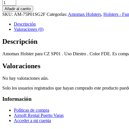
Amomax
Holster
Añadir al carrito
CZ
SKU:
AM-75P01SG2F
Categorías:
Amomax Holsters
,
Holsters - Fu
SP01
Series
Descripción
(Color
Valoraciones (0)
FDE)
cantidad
Descripción
Amomax Holster para CZ SP01 . Uso Diestro . Color FDE. Es compatib
Valoraciones
No hay valoraciones aún.
Solo los usuarios registrados que hayan comprado este producto pued
Información
Políticas de compra
Airsoft Rental Puerto Varas
Acceder a mi cuenta