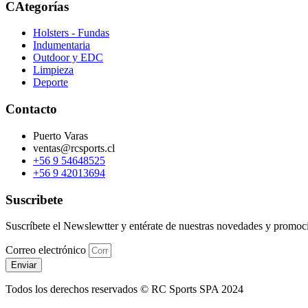
CAtegorías
Holsters - Fundas
Indumentaria
Outdoor y EDC
Limpieza
Deporte
Contacto
Puerto Varas
ventas@rcsports.cl
+56 9 54648525
+56 9 42013694
Suscribete
Suscríbete el Newslewtter y entérate de nuestras novedades y promoc
Correo electrónico
Enviar
Todos los derechos reservados © RC Sports SPA 2024