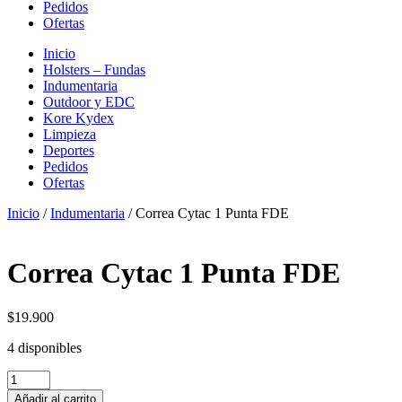
Pedidos
Ofertas
Inicio
Holsters – Fundas
Indumentaria
Outdoor y EDC
Kore Kydex
Limpieza
Deportes
Pedidos
Ofertas
Inicio
/
Indumentaria
/ Correa Cytac 1 Punta FDE
Correa Cytac 1 Punta FDE
$
19.900
4 disponibles
Correa
Cytac
Añadir al carrito