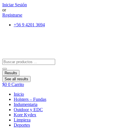
Ir
Iniciar Sesión
al
or
contenido
Registrarse
+56 9 4201 3694
Search
...
Results
See all results
$
0
0
Carrito
Inicio
Holsters – Fundas
Indumentaria
Outdoor y EDC
Kore Kydex
Limpieza
Deportes