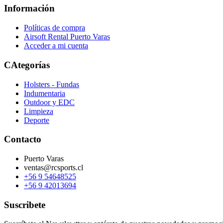
Información
Políticas de compra
Airsoft Rental Puerto Varas
Acceder a mi cuenta
CAtegorías
Holsters - Fundas
Indumentaria
Outdoor y EDC
Limpieza
Deporte
Contacto
Puerto Varas
ventas@rcsports.cl
+56 9 54648525
+56 9 42013694
Suscribete