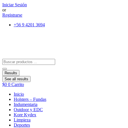
Ir
Iniciar Sesión
al
or
contenido
Registrarse
+56 9 4201 3694
Search
...
Results
See all results
$
0
0
Carrito
Inicio
Holsters – Fundas
Indumentaria
Outdoor y EDC
Kore Kydex
Limpieza
Deportes