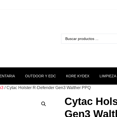
ENTARIA
OUTDOOR Y EDC
KORE KYDEX
LIMPIEZA
n3
/ Cytac Holster R-Defender Gen3 Walther PPQ
Cytac Hols
Gen3 Walt