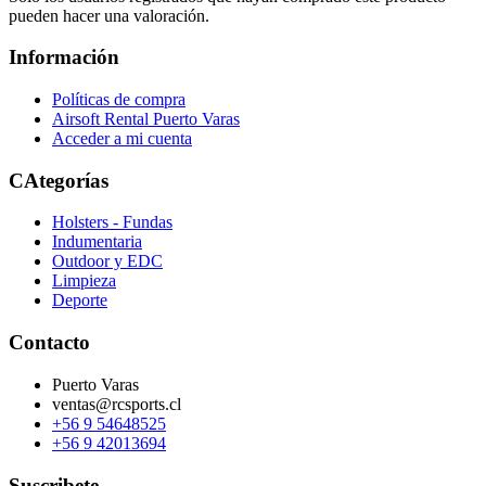
pueden hacer una valoración.
Información
Políticas de compra
Airsoft Rental Puerto Varas
Acceder a mi cuenta
CAtegorías
Holsters - Fundas
Indumentaria
Outdoor y EDC
Limpieza
Deporte
Contacto
Puerto Varas
ventas@rcsports.cl
+56 9 54648525
+56 9 42013694
Suscribete