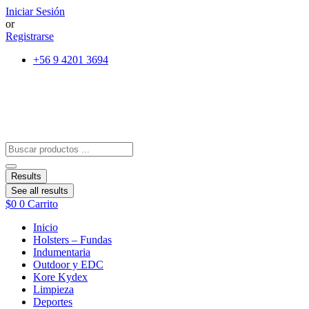
Ir
Iniciar Sesión
al
or
contenido
Registrarse
+56 9 4201 3694
Search
...
Results
See all results
$
0
0
Carrito
Inicio
Holsters – Fundas
Indumentaria
Outdoor y EDC
Kore Kydex
Limpieza
Deportes