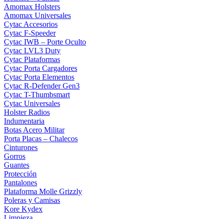
Amomax Holsters
Amomax Universales
Cytac Accesorios
Cytac F-Speeder
Cytac IWB – Porte Oculto
Cytac LVL3 Duty
Cytac Plataformas
Cytac Porta Cargadores
Cytac Porta Elementos
Cytac R-Defender Gen3
Cytac T-Thumbsmart
Cytac Universales
Holster Radios
Indumentaria
Botas Acero Militar
Porta Placas – Chalecos
Cinturones
Gorros
Guantes
Protección
Pantalones
Plataforma Molle Grizzly
Poleras y Camisas
Kore Kydex
Limpieza