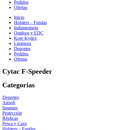
Pedidos
Ofertas
Inicio
Holsters – Fundas
Indumentaria
Outdoor y EDC
Kore Kydex
Limpieza
Deportes
Pedidos
Ofertas
Cytac F-Speeder
Categorias
Deportes
Airsoft
Insumos
Protección
Réplicas
Pesca y Caza
Holsters – Fundas