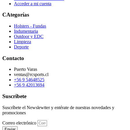
Acceder a mi cuenta
CAtegorías
Holsters - Fundas
Indumentaria
Outdoor y EDC
Limpieza
Deporte
Contacto
Puerto Varas
ventas@rcsports.cl
+56 9 54648525
+56 9 42013694
Suscribete
Suscríbete el Newslewtter y entérate de nuestras novedades y
promociones
Correo electrónico
Enviar