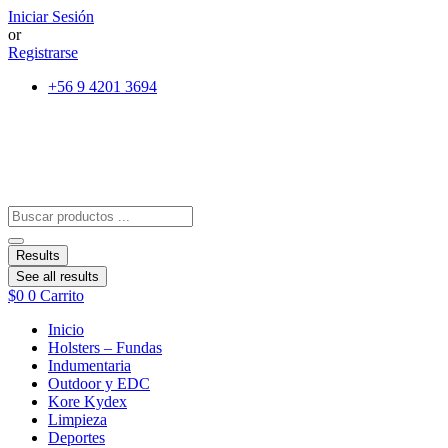
Ir
Iniciar Sesión
al
or
contenido
Registrarse
+56 9 4201 3694
Search
...
Results
See all results
$
0
0
Carrito
Inicio
Holsters – Fundas
Indumentaria
Outdoor y EDC
Kore Kydex
Limpieza
Deportes