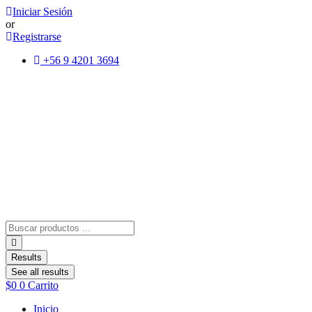
Ir
Iniciar Sesión
al
or
contenido
Registrarse
+56 9 4201 3694
Search
...
Results
See all results
$
0
0
Carrito
Inicio