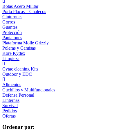
Botas Acero Militar
Porta Placas – Chalecos
Cinturones
Gorros
Guantes
Protección
Pantalones
Plataforma Molle Grizzly
Poleras y Camisas
Kore Kydex
Limpieza
Cytac cleaning Kits
Outdoor y EDC
Alimentos
Cuchillos y Multifuncionales
Defensa Personal
Linternas
Survival
Pedidos
Ofertas
Ordenar por: