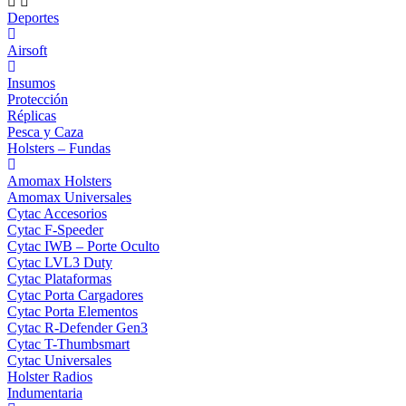
Deportes
Airsoft
Insumos
Protección
Réplicas
Pesca y Caza
Holsters – Fundas
Amomax Holsters
Amomax Universales
Cytac Accesorios
Cytac F-Speeder
Cytac IWB – Porte Oculto
Cytac LVL3 Duty
Cytac Plataformas
Cytac Porta Cargadores
Cytac Porta Elementos
Cytac R-Defender Gen3
Cytac T-Thumbsmart
Cytac Universales
Holster Radios
Indumentaria